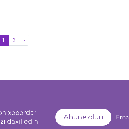
1
2
›
dən xəbərdar
Abune olun
ı daxil edin.