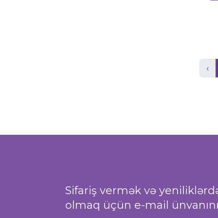
‹
Sifariş vermək və yeniliklər
olmaq üçün e-mail ünvanınız