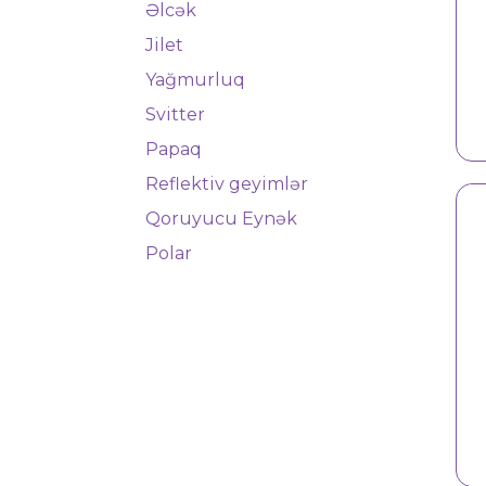
Əlcək
Jilet
Yağmurluq
İş geyimi 4510
Svitter
Papaq
Reflektiv geyimlər
Qoruyucu Eynək
Polar
İş geyimi 4511