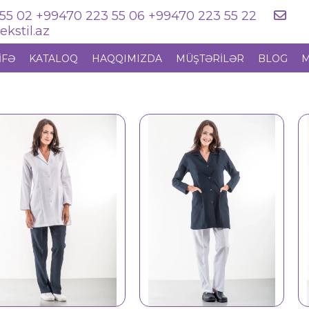
55 02 +99470 223 55 06 +99470 223 55 22
kstil.az
IFƏ
KATALOQ
HAQQIMIZDA
MÜŞTƏRILƏR
BLOG
M
İş geyimi 4505
İş geyimi 4500