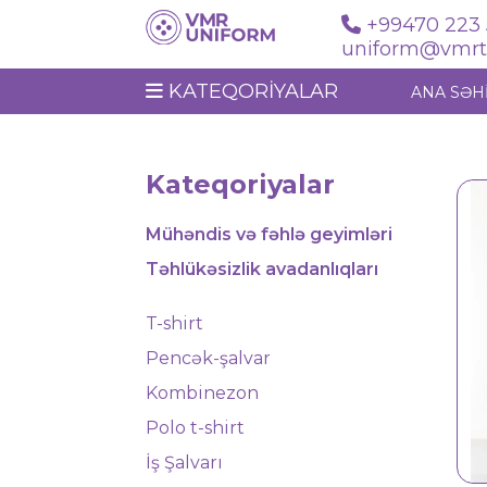
+99470 223 
uniform@vmrte
KATEQORIYALAR
ANA SƏH
Kateqoriyalar
Mühəndis və fəhlə geyimləri
Təhlükəsizlik avadanlıqları
T-shirt
Pencək-şalvar
Kombinezon
Polo t-shirt
İş geyimi 6105
İş Şalvarı