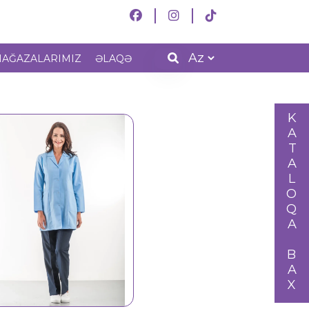
AĞAZALARIMIZ
ƏLAQƏ
KATALOQA BAX