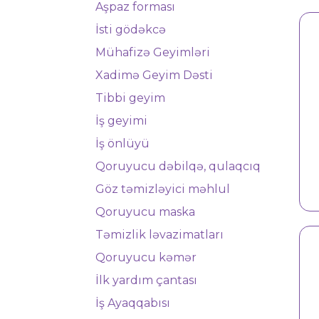
Aşpaz forması
İsti gödəkcə
Mühafizə Geyimləri
Xadimə Geyim Dəsti
Tibbi geyim
İş geyimi
İş önlüyü
Qoruyucu dəbilqə, qulaqcıq
İş geyimi 4502
Göz təmizləyici məhlul
Qoruyucu maska
Təmizlik ləvazimatları
Qoruyucu kəmər
İlk yardım çantası
İş Ayaqqabısı