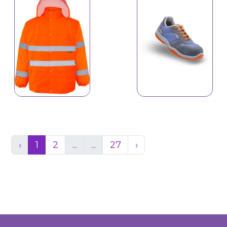
İş Ayaqqabısı 12-S1P
‹
1
2
...
...
27
›