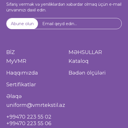
Sifariş vermək və yeniliklərdən xəbərdar olmaq üçün e-mail
ünvanınızı daxil edin.
Abune olun
BİZ
MƏHSULLAR
MyVMR
Kataloq
Haqqımızda
Bədən ölçüləri
Sertifikatlar
Əlaqə
uniform@vmrtekstil.az
+99470 223 55 02
+99470 223 55 06