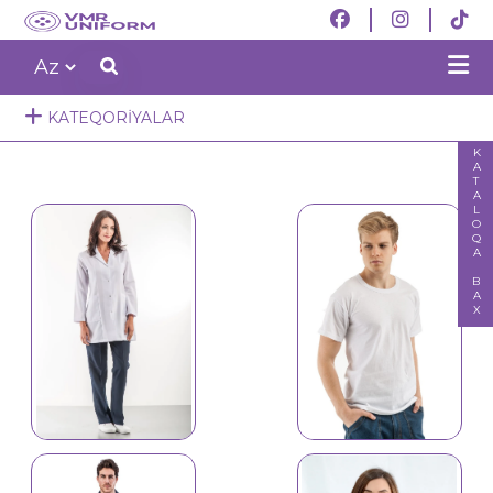
KATEQORIYALAR
KATALOQA BAX
T-shirt tshirt