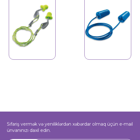
Qoruyucu dəbilqə,
qulaqcıq BT-17
Sifariş vermək və yeniliklərdən xəbərdar olmaq üçün e-mail
ünvanınızı daxil edin.