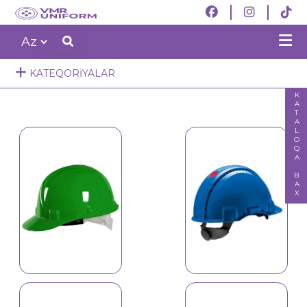
KATEQORIYALAR
KATALOQA BAX
Qoruyucu dəbilqə,
qulaqcıq 1701