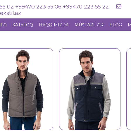
55 02 +99470 223 55 06 +99470 223 55 22
kstil.az
IFƏ
KATALOQ
HAQQIMIZDA
MÜŞTƏRILƏR
BLOG
M
Jilet 1220
Jilet 1222