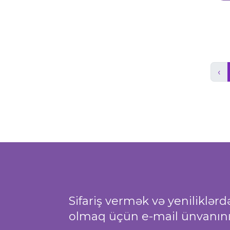
‹
Sifariş vermək və yeniliklər
olmaq üçün e-mail ünvanınız