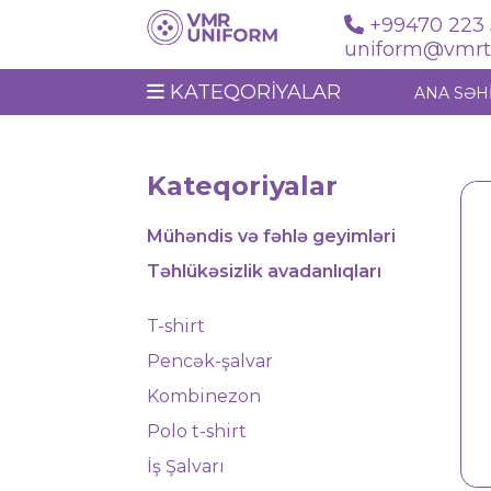
+99470 223 
uniform@vmrte
KATEQORIYALAR
ANA SƏH
Kateqoriyalar
Mühəndis və fəhlə geyimləri
Təhlükəsizlik avadanlıqları
T-shirt
Pencək-şalvar
Kombinezon
Polo t-shirt
Jilet 1223
İş Şalvarı