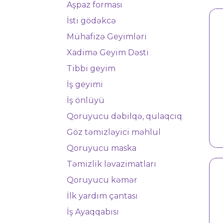
Aşpaz forması
İsti gödəkcə
Mühafizə Geyimləri
Xadimə Geyim Dəsti
Tibbi geyim
İş geyimi
İş önlüyü
Qoruyucu dəbilqə, qulaqcıq
Jilet 1221
Göz təmizləyici məhlul
Qoruyucu maska
Təmizlik ləvazimatları
Qoruyucu kəmər
İlk yardım çantası
İş Ayaqqabısı