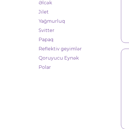
Əlcək
Jilet
Yağmurluq
Jilet 9142
Svitter
Papaq
Reflektiv geyimlər
Qoruyucu Eynək
Polar
Jilet 9136