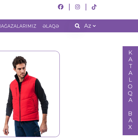
AĞAZALARIMIZ
ƏLAQƏ
KATALOQA BAX