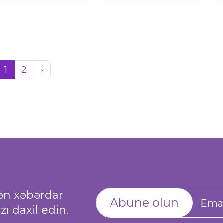
1
2
›
dən xəbərdar
Abune olun
ı daxil edin.