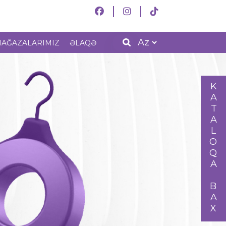
AĞAZALARIMIZ
ƏLAQƏ
KATALOQA BAX