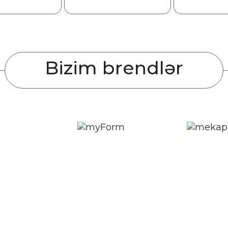
9144
8140
Bizim brendlər