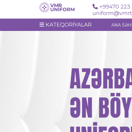
+99470 223 
uniform@vmrte
KATEQORIYALAR
ANA SƏH