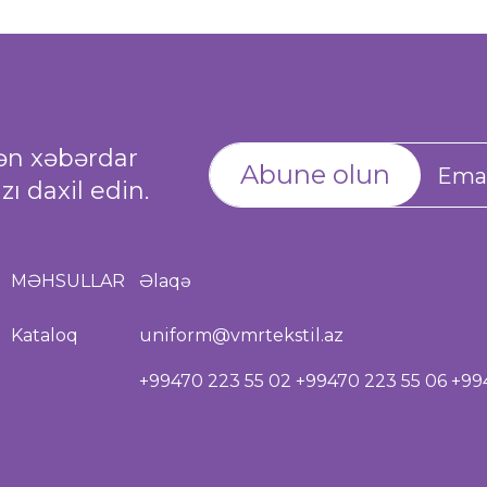
dən xəbərdar
Abune olun
ı daxil edin.
MƏHSULLAR
Əlaqə
Kataloq
uniform@vmrtekstil.az
+99470 223 55 02 +99470 223 55 06 +99