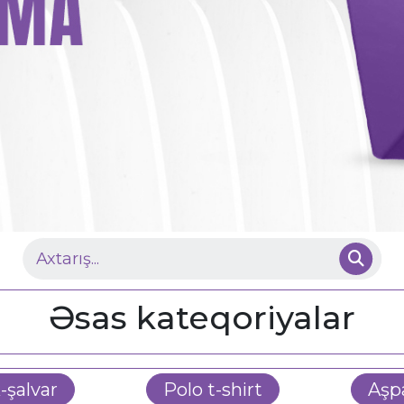
Əsas kateqoriyalar
-şalvar
Polo t-shirt
Aşp