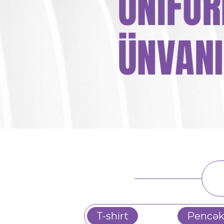
T-shirt
Pencək