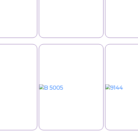
B 5001
Reflektiv geyimlər
Polo t-shirt 8115
8147
r B
Reflektiv geyimlər
Reflektiv geyiml
9144
3127