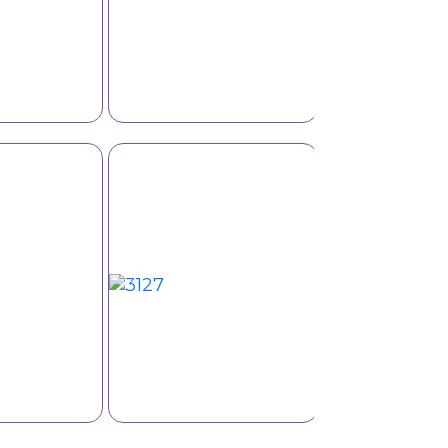
İş Ayaqqabısı 234-01
İş Ayaqqabısı 234R
R-01 S1/SP
S1/S1P
ər
İş geyimi 4509
İş geyimi 6106