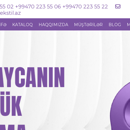
55 02 +99470 223 55 06 +99470 223 55 22
kstil.az
IFƏ
KATALOQ
HAQQIMIZDA
MÜŞTƏRILƏR
BLOG
M