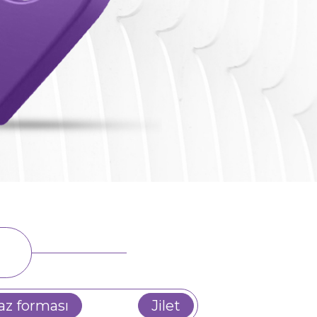
az forması
Jilet