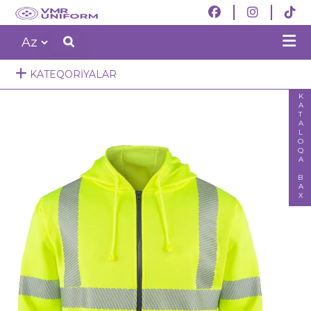
KATEQORIYALAR
KATALOQA BAX