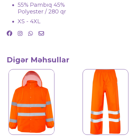
55% Pambıq 45%
Polyester / 280 qr
XS - 4XL
Digər Məhsullar
Reflektiv geyimlər