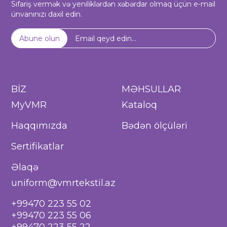
Sifariş vermək və yeniliklərdən xəbərdar olmaq üçün e-mail
ünvanınızı daxil edin.
Abune olun
BİZ
MƏHSULLAR
MyVMR
Kataloq
Haqqımızda
Bədən ölçüləri
Sertifikatlar
Əlaqə
uniform@vmrtekstil.az
+99470 223 55 02
+99470 223 55 06
+99470 223 55 22