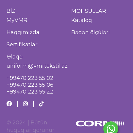
BİZ
MƏHSULLAR
MyVMR
Kataloq
Haqqımızda
Bədən ölçüləri
Sertifikatlar
Əlaqə
uniform@vmrtekstil.az
+99470 223 55 02
+99470 223 55 06
+99470 223 55 22
© 2024 | Bütün
hüqüqlar qorunur