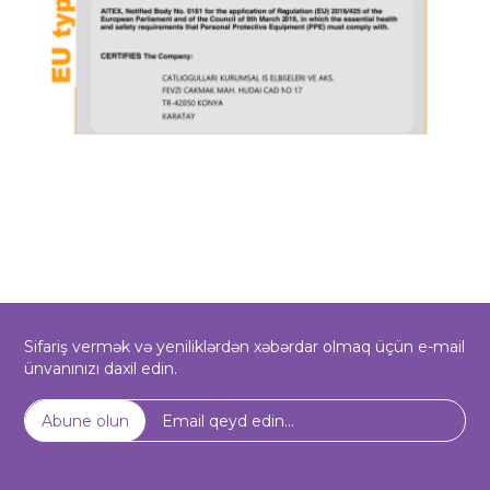
Sifariş vermək və yeniliklərdən xəbərdar olmaq üçün e-mail
ünvanınızı daxil edin.
Abune olun