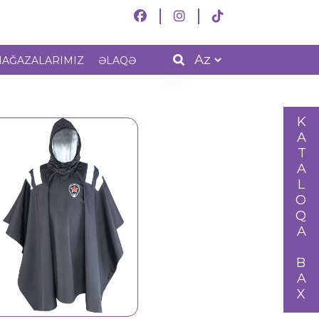
AĞAZALARIMIZ
ƏLAQƏ
KATALOQA BAX