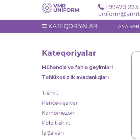
+99470 223 
uniform@vmrte
KATEQORIYALAR
ANA SƏH
Kateqoriyalar
Mühəndis və fəhlə geyimləri
Təhlükəsizlik avadanlıqları
T-shirt
Pencək-şalvar
Kombinezon
Polo t-shirt
Yağmurluq 16102
İş Şalvarı