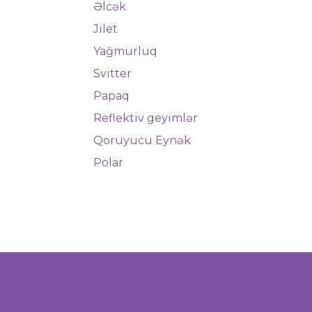
Əlcək
Jilet
Yağmurluq
Svitter
Papaq
Reflektiv geyimlər
Qoruyucu Eynək
Polar