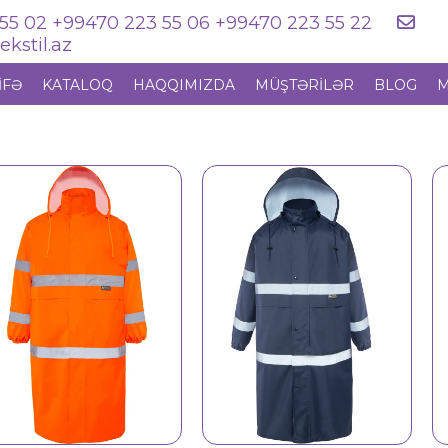
55 02 +99470 223 55 06 +99470 223 55 22
kstil.az
IFƏ
KATALOQ
HAQQIMIZDA
MÜŞTƏRILƏR
BLOG
M
Yağmurluq 16104
Yağmurluq 16111