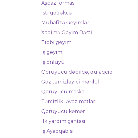
Aşpaz forması
İsti gödəkcə
Mühafizə Geyimləri
Xadimə Geyim Dəsti
Tibbi geyim
İş geyimi
İş önlüyü
Qoruyucu dəbilqə, qulaqcıq
Göz təmizləyici məhlul
Qoruyucu maska
Təmizlik ləvazimatları
Qoruyucu kəmər
İlk yardım çantası
İş Ayaqqabısı