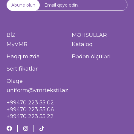
Abune olun
BİZ
MƏHSULLAR
MyVMR
Kataloq
Haqqımızda
Bədən ölçüləri
Sertifikatlar
Əlaqə
uniform@vmrtekstil.az
+99470 223 55 02
+99470 223 55 06
+99470 223 55 22