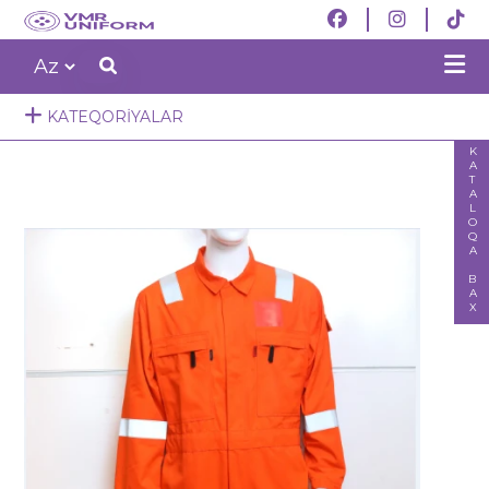
KATEQORIYALAR
KATALOQA BAX