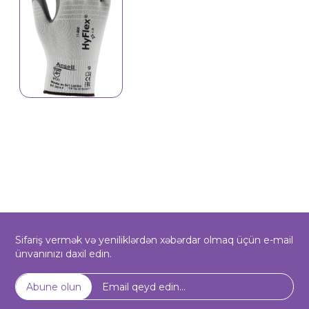
Sifariş vermək və yeniliklərdən xəbərdar olmaq üçün e-mail
ünvanınızı daxil edin.
Abune olun