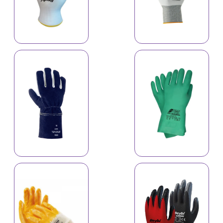
Əlcək A-501C
Əlcək A-509C