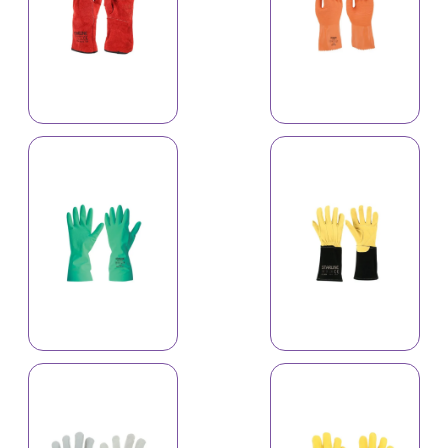
Əlcək A-516C
Əlcək A-528C