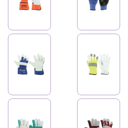
Əlcək A-518C
Əlcək A-520C