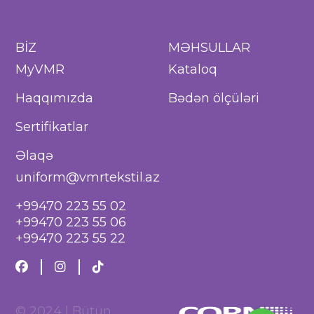
BİZ
MƏHSULLAR
MyVMR
Kataloq
Haqqımızda
Bədən ölçüləri
Sertifikatlar
Əlaqə
uniform@vmrtekstil.az
+99470 223 55 02
+99470 223 55 06
+99470 223 55 22
© 2024 | Bütün