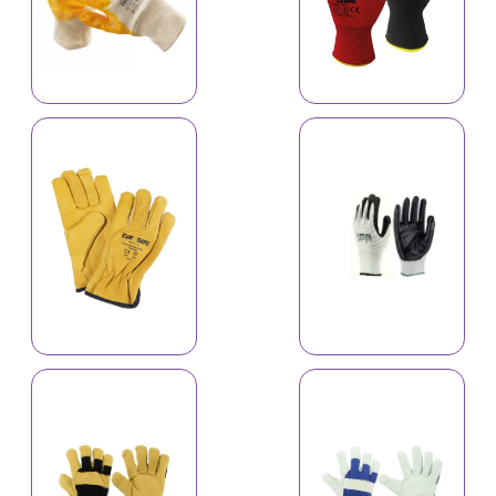
Əlcək A-505C
Əlcək A-519C