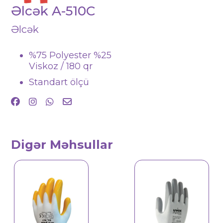
Əlcək A-510C
Əlcək
%75 Polyester %25
Viskoz / 180 qr
Standart ölçü
Digər Məhsullar