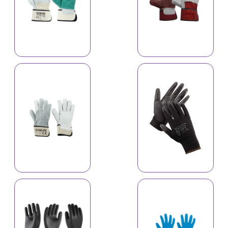
Əlcək A-526C
Əlcək A-506C