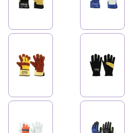
Əlcək A-522C
Əlcək A-523C