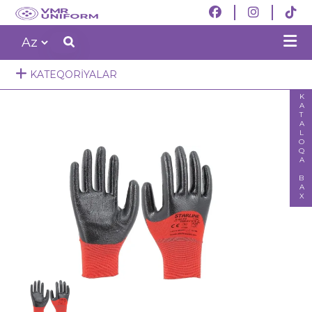
KATEQORIYALAR
KATALOQA BAX