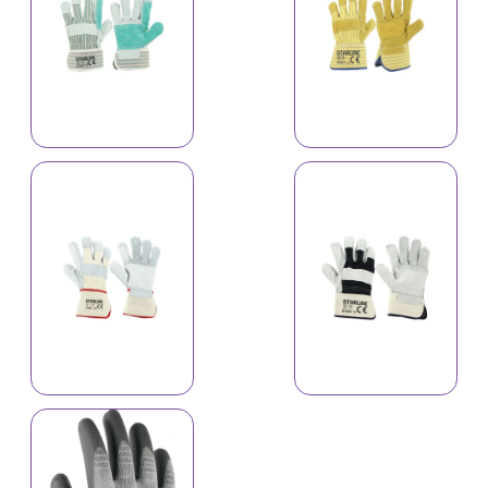
Əlcək A-534C
Əlcək A-538C