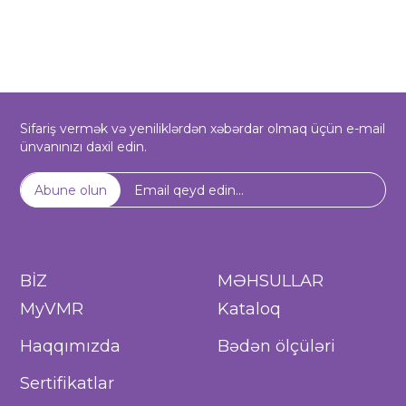
Sifariş vermək və yeniliklərdən xəbərdar olmaq üçün e-mail
ünvanınızı daxil edin.
Abune olun
BİZ
MƏHSULLAR
MyVMR
Kataloq
Haqqımızda
Bədən ölçüləri
Sertifikatlar