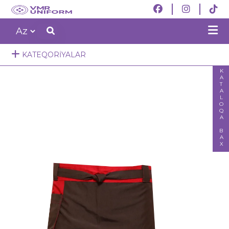
KATEQORIYALAR
KATALOQA BAX