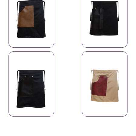
İş önlüyü
İş önlüyü 4639