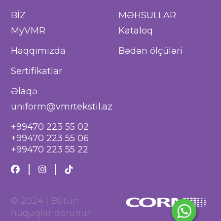
BİZ
MƏHSULLAR
MyVMR
Kataloq
Haqqımızda
Bədən ölçüləri
Sertifikatlar
Əlaqə
uniform@vmrtekstil.az
+99470 223 55 02
+99470 223 55 06
+99470 223 55 22
© 2024 | Bütün
hüqüqlar qorunur