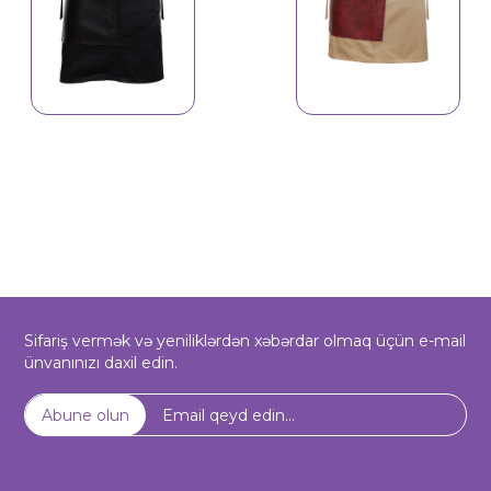
İş önlüyü 4639
Sifariş vermək və yeniliklərdən xəbərdar olmaq üçün e-mail
ünvanınızı daxil edin.
Abune olun