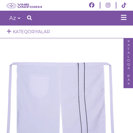
KATEQORIYALAR
KATALOQA BAX