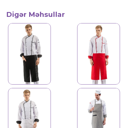
Digər Məhsullar
İş önlüyü 4184