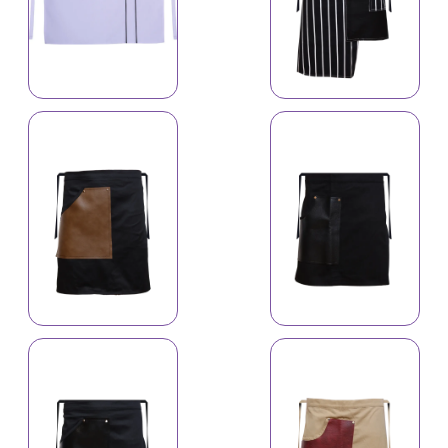
İş önlüyü 4646
İş önlüyü