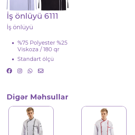
İş önlüyü 6111
İş önlüyü
%75 Polyester %25
Viskoza / 180 qr
Standart ölçü
Digər Məhsullar