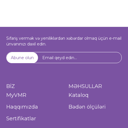
Sifariş vermək və yeniliklərdən xəbərdar olmaq üçün e-mail
ünvanınızı daxil edin.
Abune olun
BİZ
MƏHSULLAR
MyVMR
Kataloq
Haqqımızda
Bədən ölçüləri
Sertifikatlar