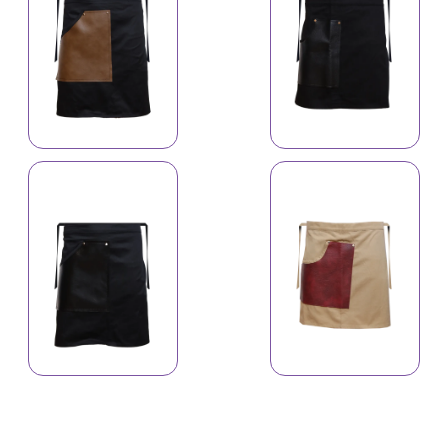
İş önlüyü
İş önlüyü 4639