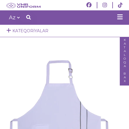
KATEQORIYALAR
KATALOQA BAX